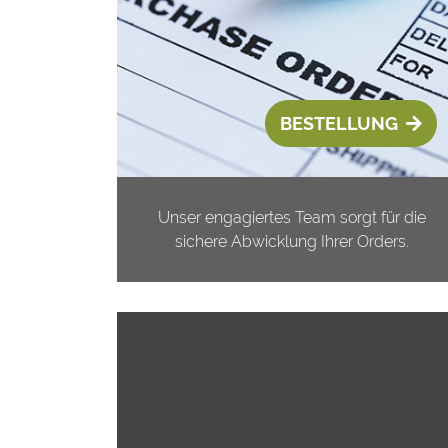
BESTELLUNG
Unser engagiertes Team sorgt für die
sichere Abwicklung Ihrer Orders.